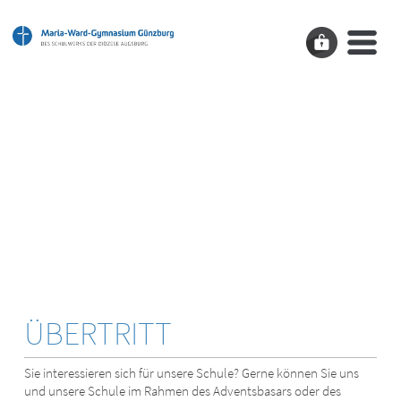
ÜBERTRITT
A­N­M­E­L­D­U­N­G
INFONACH-
MITTAGE
E­L­T­E­R­N
FÖRDER-
ÜBERTRITT
KREIS
Sie interessieren sich für unsere Schule? Gerne können Sie uns
und unsere Schule im Rahmen des Adventsbasars oder des