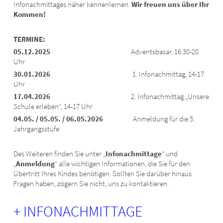
Infonachmittages näher kennenlernen.
Wir freuen uns über Ihr
Kommen!
TERMINE:
05.12.2025
Adventsbasar,
16.30-20
SOCIAL
Uhr
MEDIA
30.01.2026
1. Infonachmittag,
14-17
Uhr
17.04.2026
2. Infonachmittag „Unsere
Schule erleben“,
14-17 Uhr
04.05. / 05.05. / 06.05.2026
Anmeldung für die 5.
Jahrgangsstufe
Des Weiteren finden Sie unter „
Infonachmittage
“ und
„
Anmeldung
“ alle wichtigen Informationen, die Sie für den
Übertritt Ihres Kindes benötigen. Sollten Sie darüber hinaus
Fragen haben, zögern Sie nicht, uns zu kontaktieren.
+ INFONACHMITTAGE