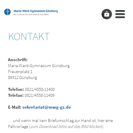
KONTAKT
Anschrift:
Maria-Ward-Gymnasium Günzburg
Frauenplatz 1
89312 Günzburg
Telefon:
0821/4558-11400
Telefax:
0821/4558-11409
E-Mail:
sekretariat@mwg-gz.de
… und wenn mal kein Briefumschlag zur Hand ist, hier eine
Faltvorlage (
zum Download bitte auf das Bild klicken
):